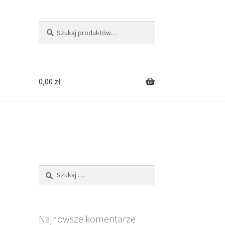
Szukaj:
S
z
u
k
a
0,00
zł
j
Szukaj:
Najnowsze komentarze