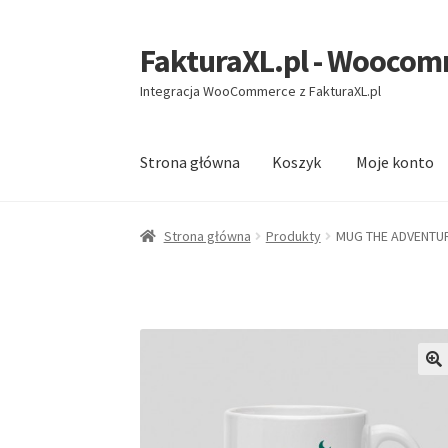
FakturaXL.pl - Wooco
Przejdź
Przejdź
do
do
Integracja WooCommerce z FakturaXL.pl
nawigacji
treści
Strona główna
Koszyk
Moje konto
Strona główna
Koszyk
Moje konto
Sklep
Zamó
Strona główna
Produkty
MUG THE ADVENTU
🔍