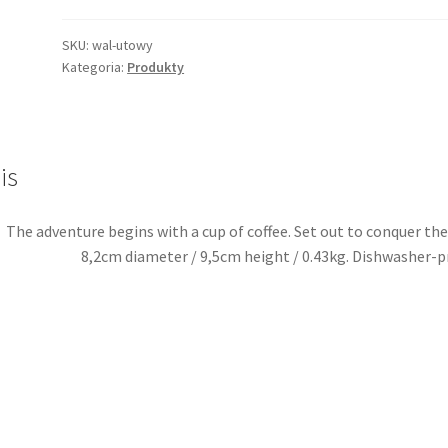
ADVENTURE
BEGINS
SKU:
wal-utowy
Kategoria:
Produkty
is
The adventure begins with a cup of coffee. Set out to conquer the
8,2cm diameter / 9,5cm height / 0.43kg. Dishwasher-p